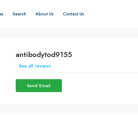
es
Search
About Us
Contact Us
antibodytod9155
See all reviews
Send Email