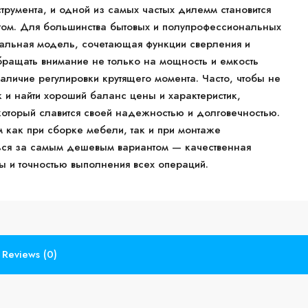
трумента, и одной из самых частых дилемм становится
ом. Для большинства бытовых и полупрофессиональных
альная модель, сочетающая функции сверления и
бращать внимание не только на мощность и емкость
наличие регулировки крутящего момента. Часто, чтобы не
к и найти хороший баланс цены и характеристик,
который славится своей надежностью и долговечностью.
 как при сборке мебели, так и при монтаже
аться за самым дешевым вариантом — качественная
ты и точностью выполнения всех операций.
Reviews (0)