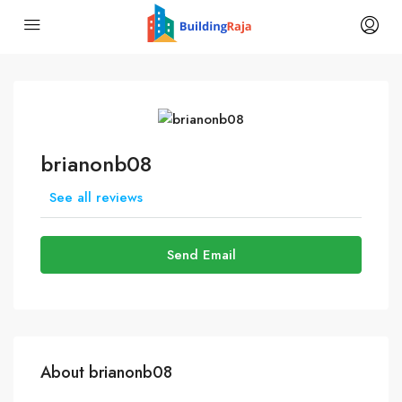
brianonb08
See all reviews
Send Email
About brianonb08