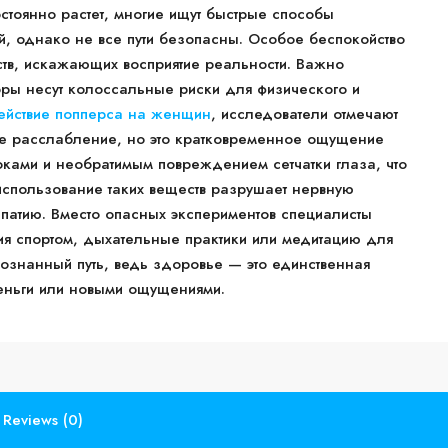
стоянно растет, многие ищут быстрые способы
й, однако не все пути безопасны. Особое беспокойство
ств, искажающих восприятие реальности. Важно
торы несут колоссальные риски для физического и
ействие попперса на женщин
, исследователи отмечают
 расслабление, но это кратковременное ощущение
ками и необратимым повреждением сетчатки глаза, что
 использование таких веществ разрушает нервную
апатию. Вместо опасных экспериментов специалисты
ия спортом, дыхательные практики или медитацию для
осознанный путь, ведь здоровье — это единственная
деньги или новыми ощущениями.
Reviews (0)