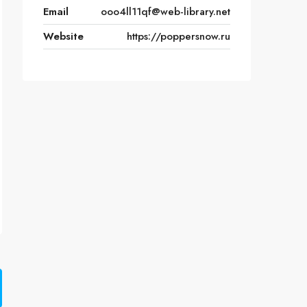
Email
ooo4ll11qf@web-library.net
Website
https://poppersnow.ru