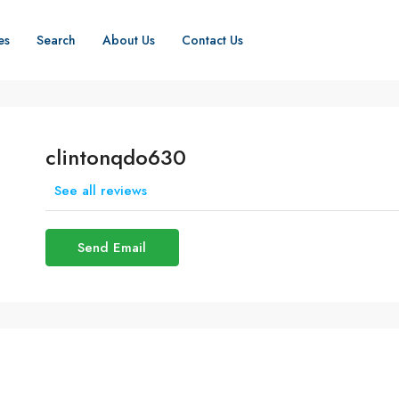
es
Search
About Us
Contact Us
clintonqdo630
See all reviews
Send Email