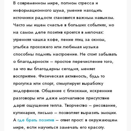
В современном мире, полном стресса и
информационного шума, умение находить
источники радости становится важным навыком.
Часто мы ищем счастье в больших событиях, но
на самом деле позитив кроется в мелочах:
утренняя чашка кофе, пение птиц за окном,
улыбка прохожего или любимая музыка
способны поднять настроение. Не стоит забывать
о благодарности – простое перечисление того,
за что вы благодарны сегодня, меняет
восприятие. Физическая активность, будь то
прогулка или спорт, стимулирует выработку
эндорфинов. Общение с близкими, искренние
разговоры или даже молчаливое присутствие
дарят ощущение тепла. Творчество – рисование,
кулинария, письмо – позволяет выразить эмоции.
А
где брать позитив
– ответ прост: в окружающем
мире, если научиться замечать его красоту.