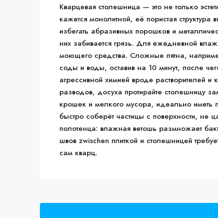
Кварцевая столешница — это не только эстети
кажется монолитной, её пористая структура в
избегать абразивных порошков и металличе
них забивается грязь. Для ежедневной влаж
моющего средства. Сложные пятна, наприме
соды и воды, оставив на 10 минут, после чег
агрессивной химией вроде растворителей и 
разводов, досуха протирайте столешницу зам
крошек и мелкого мусора, идеально иметь
быстро соберёт частицы с поверхности, не 
полотенца: влажная ветошь размножает бакт
швов zwischen плиткой и столешницей требуе
сам кварц.