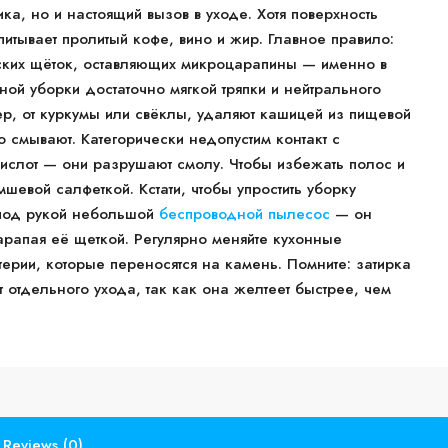
ка, но и настоящий вызов в уходе. Хотя поверхность
питывает пролитый кофе, вино и жир. Главное правило:
ских щёток, оставляющих микроцарапины — именно в
ной уборки достаточно мягкой тряпки и нейтрального
р, от куркумы или свёклы, удаляют кашицей из пищевой
о смывают. Категорически недопустим контакт с
кислот — они разрушают смолу. Чтобы избежать полос и
шевой салфеткой. Кстати, чтобы упростить уборку
 под рукой небольшой
беспроводной пылесос
— он
царапая её щеткой. Регулярно меняйте кухонные
ерии, которые переносятся на камень. Помните: затирка
т отдельного ухода, так как она желтеет быстрее, чем
Reviews (0)