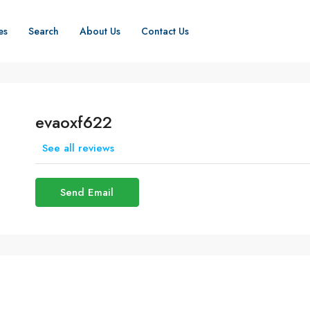
es
Search
About Us
Contact Us
evaoxf622
See all reviews
Send Email