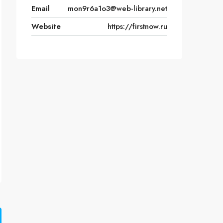
Email
mon9r6a1o3@web-library.net
Website
https://firstnow.ru