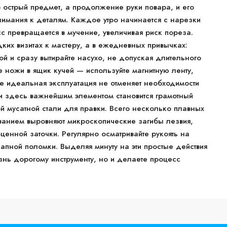
 острый предмет, а продолжение руки повара, и его
внимания к деталям. Каждое утро начинается с нарезки
сс превращается в мучение, увеличивая риск пореза.
дких визитах к мастеру, а в ежедневных привычках:
кой и сразу вытирайте насухо, не допуская длительного
е ножи в ящик кучей — используйте магнитную ленту,
 идеальная эксплуатация не отменяет необходимости
 здесь важнейшим элементом становится грамотный
 мусатной стали для правки. Всего несколько плавных
анием выровняют микроскопические загибы лезвия,
ценной заточки. Регулярно осматривайте рукоять на
апной поломки. Выделяя минуту на эти простые действия
знь дорогому инструменту, но и делаете процесс