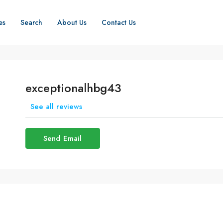
es
Search
About Us
Contact Us
exceptionalhbg43
See all reviews
Send Email