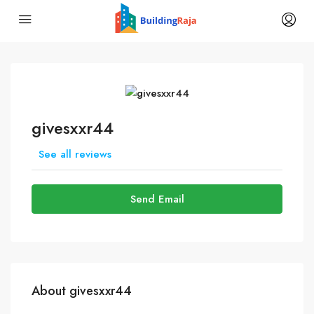
givesxxr44
See all reviews
Send Email
About givesxxr44