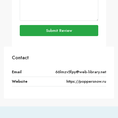
Submit Review
Contact
Email
66lmzv5fpy@web-library.net
Website
https://poppersnow.ru