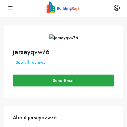
jerseyqvw76
See all reviews
Send Email
About jerseyqvw76