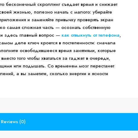
то бесконечный скроллинг съедает время и снижает
своей жизнью, полезно начать с малого: убирайте
 приложения и заменяйте привычку проверять экран
ако самая сложная часть — осознать собственную
, и здесь главный вопрос —
как отвыкнуть от телефона
,
 самом деле ключ кроется в постепенности: сначала
аполните освободившееся время занятиями, которые
вместо того чтобы хвататься за гаджет в очереди,
щими или подышать. Со временем мозг перестанет
ений, а вы заметите, сколько энергии и ясности
Reviews (0)