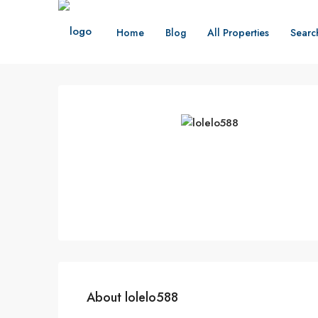
Home
Blog
All Properties
Searc
About lolelo588