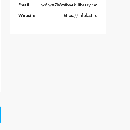
Email
w6lwts7h8z@web-library.net
Website
https://infolast.ru