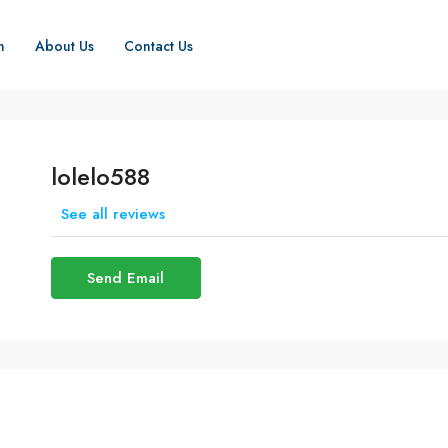
h
About Us
Contact Us
lolelo588
See all reviews
Send Email