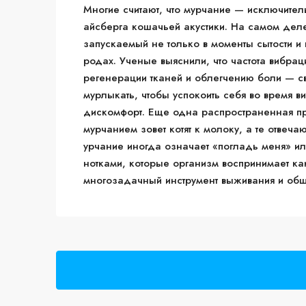
Многие считают, что мурчание — исключител
айсберга кошачьей акустики. На самом дел
запускаемый не только в моменты сытости и 
родах. Ученые выяснили, что частота вибрации
регенерации тканей и облегчению боли — с
мурлыкать, чтобы успокоить себя во время в
дискомфорт. Еще одна распространенная пр
мурчанием зовет котят к молоку, а те отвеча
урчание иногда означает «погладь меня» 
нотками, которые организм воспринимает как
многозадачный инструмент выживания и обще