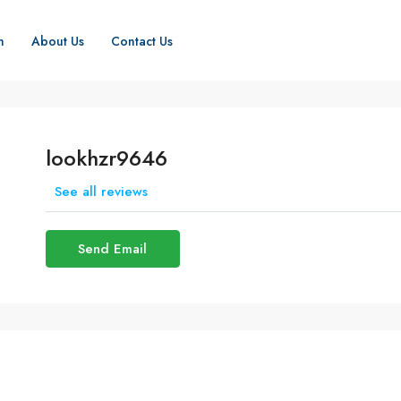
h
About Us
Contact Us
lookhzr9646
See all reviews
Send Email