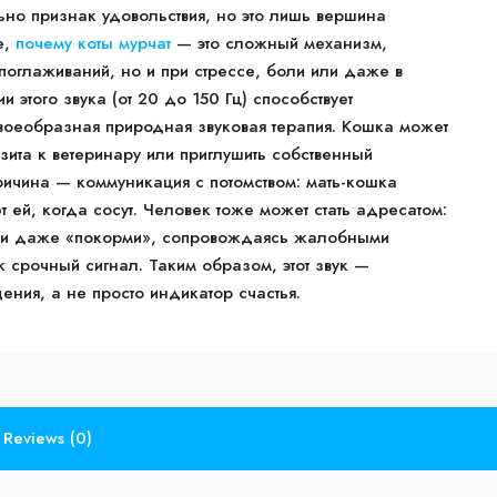
ьно признак удовольствия, но это лишь вершина
е,
почему коты мурчат
— это сложный механизм,
поглаживаний, но и при стрессе, боли или даже в
 этого звука (от 20 до 150 Гц) способствует
воеобразная природная звуковая терапия. Кошка может
изита к ветеринару или приглушить собственный
ичина — коммуникация с потомством: мать-кошка
ют ей, когда сосут. Человек тоже может стать адресатом:
или даже «покорми», сопровождаясь жалобными
 срочный сигнал. Таким образом, этот звук —
ния, а не просто индикатор счастья.
Reviews (0)