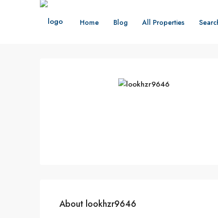
Home
Blog
All Properties
Searc
About lookhzr9646