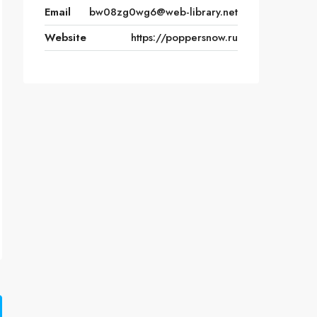
Email
bw08zg0wg6@web-library.net
Website
https://poppersnow.ru