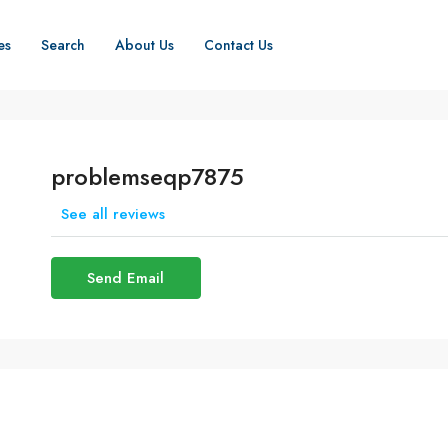
es
Search
About Us
Contact Us
problemseqp7875
See all reviews
Send Email