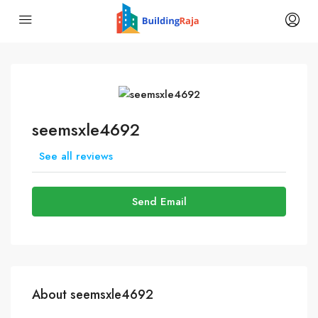
seemsxle4692
See all reviews
Send Email
About seemsxle4692