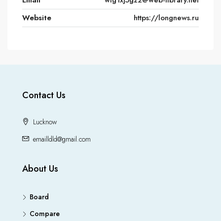
Email
wtg1xj5gz2@web-library.net
Website
https://longnews.ru
Contact Us
Lucknow
emailldld@gmail.com
About Us
Board
Compare