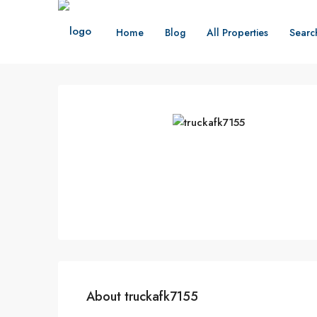
Home
Blog
All Properties
Searc
About truckafk7155