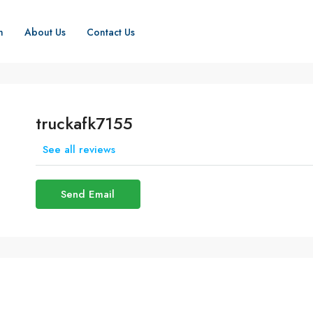
h
About Us
Contact Us
truckafk7155
See all reviews
Send Email