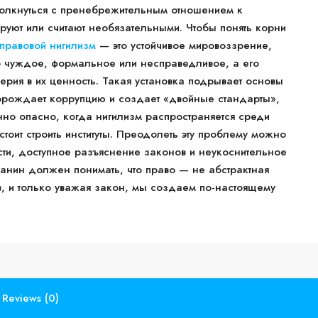
олкнуться с пренебрежительным отношением к
руют или считают необязательными. Чтобы понять корни
 правовой нигилизм
— это устойчивое мировоззрение,
о чуждое, формальное или несправедливое, а его
ерия в их ценность. Такая установка подрывает основы
порождает коррупцию и создает «двойные стандарты»,
нно опасно, когда нигилизм распространяется среди
оит строить институты. Преодолеть эту проблему можно
ти, доступное разъяснение законов и неукоснительное
нин должен понимать, что право — не абстрактная
в, и только уважая закон, мы создаем по-настоящему
Reviews (0)