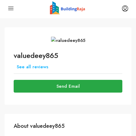
valuedeey865
See all reviews
Send Email
About valuedeey865